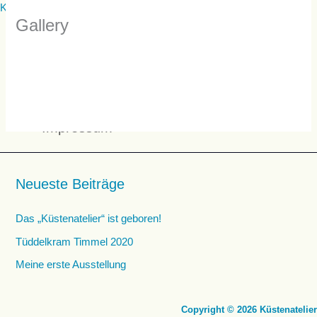
Zum
Menü
Küstenatelier
Gallery
Inhalt
springen
Start
Meine Arbeiten
Über mich
Neues
Impressum
Neueste Beiträge
Das „Küstenatelier“ ist geboren!
Tüddelkram Timmel 2020
Meine erste Ausstellung
Copyright © 2026 Küstenatelier