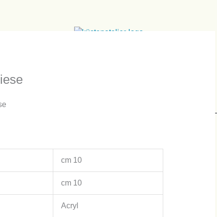
iese
se
cm
10
cm
10
Acryl