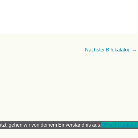
Nächster Bildkatalog
→
tzt, gehen wir von deinem Einverständnis aus.
OK
nicht funktio