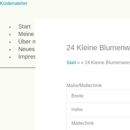
Zum
Menü
Küstenatelier
Inhalt
springen
Start
Meine Arbeiten
Über mich
24 Kleine Blumenw
Neues
Impressum
Start
» »
24 Kleine Blumenwie
Maße/Maltechnik
Breite
Höhe
Maltechnik