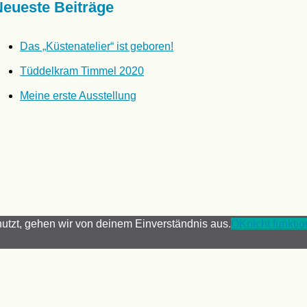
Neueste Beiträge
Das „Küstenatelier“ ist geboren!
Tüddelkram Timmel 2020
Meine erste Ausstellung
utzt, gehen wir von deinem Einverständnis aus.
OK
nicht funkti