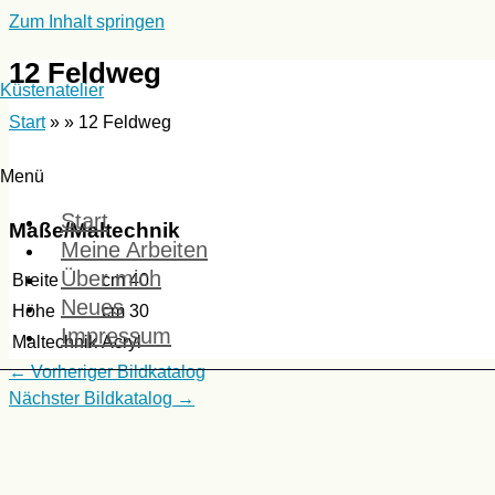
Zum Inhalt springen
12 Feldweg
Küstenatelier
Start
» »
12 Feldweg
Menü
Start
Maße/Maltechnik
Meine Arbeiten
Über mich
Breite
cm
40
Neues
Höhe
cm
30
Impressum
Maltechnik
Acryl
←
Vorheriger Bildkatalog
Nächster Bildkatalog
→