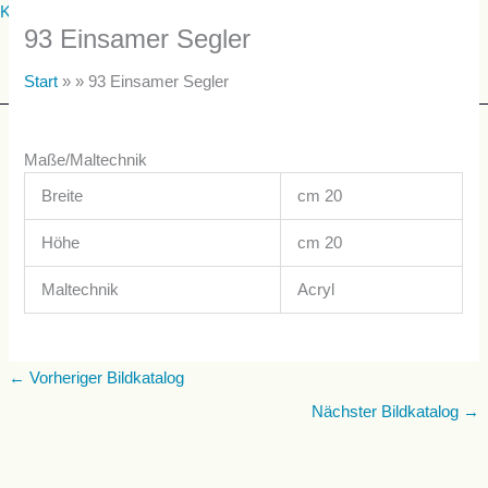
Zum
Küstenatelier
93 Einsamer Segler
Inhalt
springen
Start
» »
93 Einsamer Segler
Menü
Maße/Maltechnik
Breite
cm
20
Höhe
cm
20
Maltechnik
Acryl
←
Vorheriger Bildkatalog
Nächster Bildkatalog
→